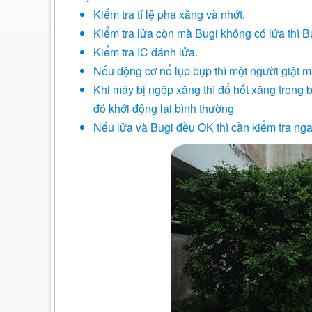
Kiểm tra tỉ lệ pha xăng và nhớt.
Kiểm tra lửa còn mà Bugi không có lửa thì B
Kiểm tra IC đánh lửa.
Nếu động cơ nổ lụp bụp thì một người giật m
Khi máy bị ngộp xăng thì đổ hết xăng trong b
đó khởi động lại bình thường
Nếu lửa và Bugi đều OK thì cần kiểm tra ngay 