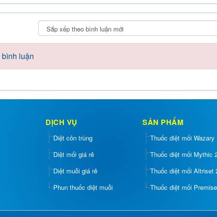
 bình luận
DỊCH VỤ
SẢN PHẨM
Diệt côn trùng
Thuốc diệt mối Wazary
Diệt mối giá rẻ
Thuốc diệt mối Mythic
Diệt muỗi giá rẻ
Thuốc diệt mối Altriset
Phun thuốc diệt muỗi
Thuốc diệt mối Premis