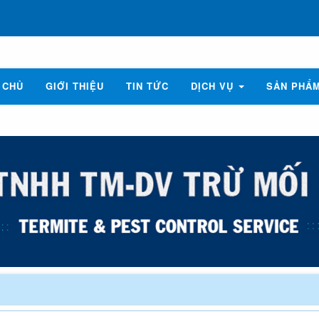
 CHỦ
GIỚI THIỆU
TIN TỨC
DỊCH VỤ
SẢN PHẨ