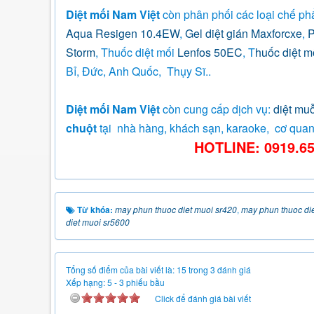
Diệt mối Nam Việt
còn phân phối các loại chế phẩ
Aqua Resigen 10.4EW
,
Gel diệt gián Maxforcxe
,
Storm
, Thuốc diệt mối
Lenfos 50EC
, T
huốc diệt 
Bỉ, Đức, Anh Quốc, Thụy Sĩ..
Diệt mối Nam Việt
còn cung cấp dịch vụ:
diệt muỗ
chuột
tại nhà hàng, khách sạn, karaoke, cơ quan
HOTLINE: 0919.65
Từ khóa:
may phun thuoc diet muoi sr420
,
may phun thuoc di
diet muoi sr5600
Tổng số điểm của bài viết là: 15 trong 3 đánh giá
Xếp hạng:
5
-
3
phiếu bầu
Click để đánh giá bài viết