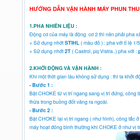
HƯỚNG DẪN VẬN HÀNH MÁY PHUN THUỐ
1.PHA NHIÊN LIỆU :
Động cơ của máy là động cơ 2 thì nên phải pha x
+ Sử dụng nhớt
STIHL
( màu đỏ ) : pha với tỉ lệ 1
+ Sử dụng nhớt
2T
( Castrol, pq Vistra..) pha với :
2.KHỞI ĐỘNG VÀ VẬN HÀNH :
Khi một thời gian lâu không sử dụng : thì ta khởi 
- Bước 1 :
Bật CHOKE từ vị trí ngang sang vị trí đứng, công t
thừa trong buồng đốt văng ra ngoài.
- Bước 2 :
Bật CHOKE lại vị trí ngang ( như hình), công tắc ở 
máy hoạt đông bình thường khi CHOKE ở như vị trí