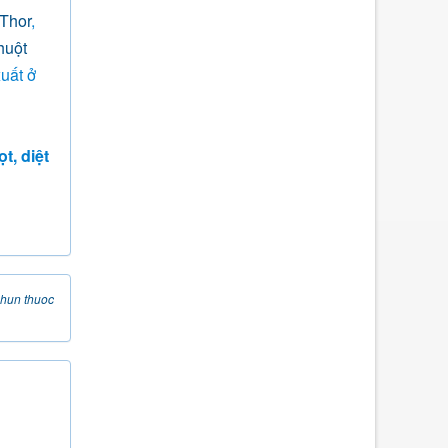
Thor
,
huột
uất ở
ọt, diệt
hun thuoc