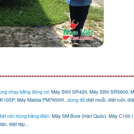
==================================================
dùng chạy bằng động cơ:
Máy Stihl SR420
,
Máy Stihl SR5600
,
M
g K10SP
,
Máy Makita PM7650H
...dùng để
diệt muỗi
,
diệt ruồi
,
diệ
iệt côn trùng bằng điện:
Máy SM Bure (Hàn Quốc)
,
Máy C100 (
gián
,
diệt rệp
...