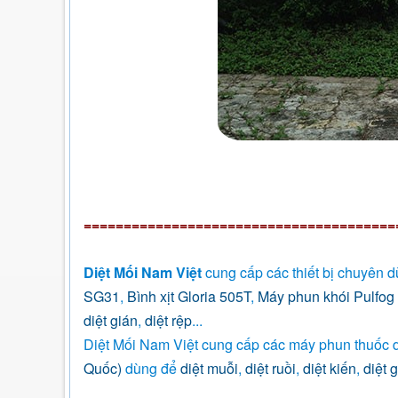
=======================================
Diệt Mối Nam Việt
cung cấp các thiết bị chuyên 
SG31
,
Bình xịt Gloria 505T
,
Máy phun khói Pulfo
diệt gián
,
diệt rệp
...
Diệt Mối Nam Việt cung cấp các máy phun thuốc d
Quốc)
dùng để
diệt muỗi
,
diệt ruồi
,
diệt kiến
,
diệt 