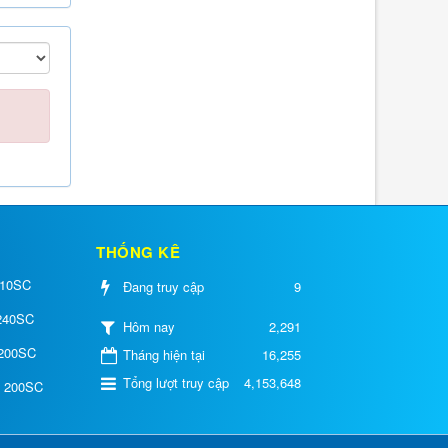
THỐNG KÊ
 10SC
Đang truy cập
9
 240SC
2,291
Hôm nay
 200SC
Tháng hiện tại
16,255
Tổng lượt truy cập
4,153,648
e 200SC