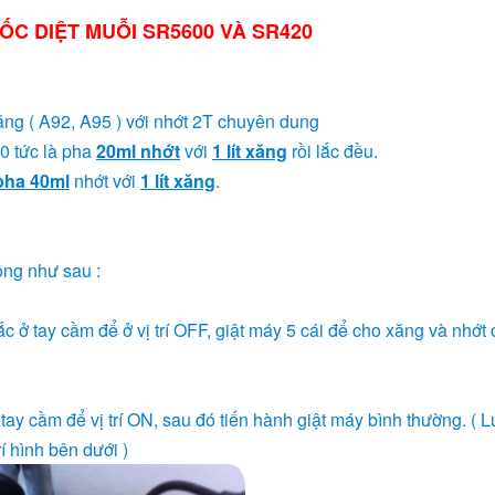
C DIỆT MUỖI SR5600 VÀ SR420
ăng ( A92, A95 ) với nhớt 2T chuyên dung
/50 tức là pha
20ml nhớt
với
1 lít xăng
rồi lắc đều.
pha 40ml
nhớt với
1 lít xăng
.
động như sau :
ắc ở tay cầm để ở vị trí OFF, giật máy 5 cái để cho xăng và nhớt
tay cầm để vị trí ON, sau đó tiến hành giật máy bình thường. ( L
 hình bên dưới )