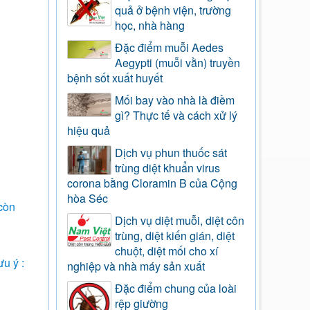
quả ở bệnh viện, trường
học, nhà hàng
Đặc điểm muỗi Aedes
Aegypti (muỗi vằn) truyền
bệnh sốt xuất huyết
Mối bay vào nhà là điềm
gì? Thực tế và cách xử lý
hiệu quả
Dịch vụ phun thuốc sát
trùng diệt khuẩn virus
corona bằng Cloramin B của Cộng
hòa Séc
 còn
Dịch vụ diệt muỗi, diệt côn
trùng, diệt kiến gián, diệt
chuột, diệt mối cho xí
ưu ý :
nghiệp và nhà máy sản xuất
Đặc điểm chung của loài
rệp giường