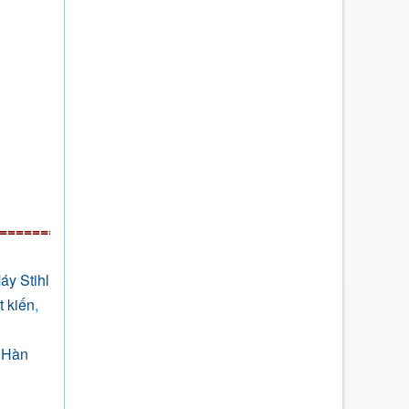
=================================================
áy Stihl
t kiến
,
 Hàn