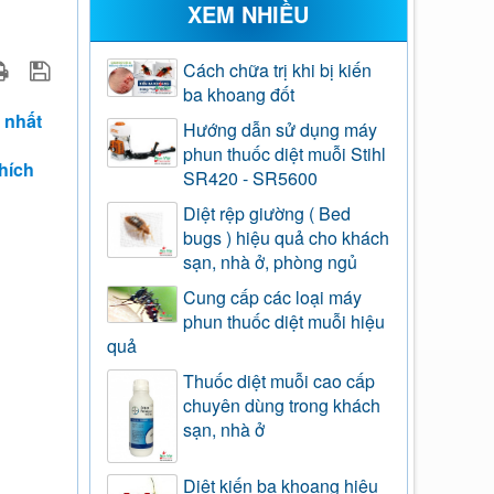
XEM NHIỀU
Cách chữa trị khi bị kiến
ba khoang đốt
 nhất
Hướng dẫn sử dụng máy
phun thuốc diệt muỗi Stihl
hích
SR420 - SR5600
Diệt rệp giường ( Bed
bugs ) hiệu quả cho khách
sạn, nhà ở, phòng ngủ
Cung cấp các loại máy
phun thuốc diệt muỗi hiệu
quả
Thuốc diệt muỗi cao cấp
chuyên dùng trong khách
sạn, nhà ở
Diệt kiến ba khoang hiệu