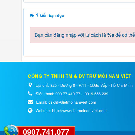
Ý kiến bạn đọc
Bạn cần đăng nhập với tư cách là
%s
để có thể
CÔNG TY TNHH TM & DV TRỪ MỐI NAM VIỆT
Địa chỉ:
325 - Đường 8 - P.11 - Q.Gò Vấp - Hồ Chí Minh
Điện thoại:
090.77.410.77 – 0919.656.239
Email:
cskh@dietmoinamviet.com
Website:
http://www.dietmoinamviet.com
0907.741.077