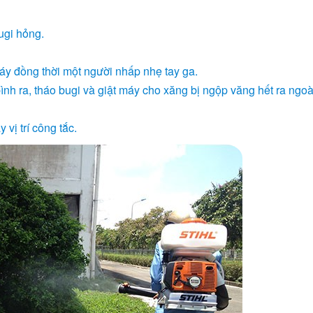
ugi hỏng.
áy đồng thời một người nhấp nhẹ tay ga.
ình ra, tháo bugi và giật máy cho xăng bị ngộp văng hết ra ngoà
vị trí công tắc.