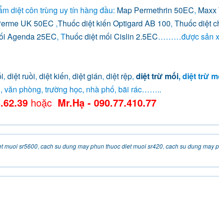
m diệt côn trùng uy tín hàng đầu:
Map Permethrin 50EC
,
Maxx 
Perme UK 50EC
,
Thuốc diệt kiến Optigard AB 100
,
Thuốc diệt c
mối Agenda 25EC
, T
huốc diệt mối Cislin 2.5EC
………được sản x
i
,
diệt ruồi
,
diệt kiến
,
diệt gián
,
diệt rệp
,
diệt trừ mối
, diệt trừ m
, văn phòng, trường học, nhà phố, bãi rác……..
.62.39
hoặc
Mr.Hạ - 090.77.410.77
et muoi sr5600
,
cach su dung may phun thuoc diet muoi sr420
,
cach su dung may p