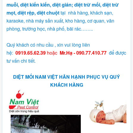
muỗi, diệt kiến kiến, diệt gián; diệt trừ mối, diệt trừ
mọt, diệt rệp, diệt chuột
tại nhà hàng, khách sạn,
karaoke, nhà máy sản xuất, kho hàng, cơ quan, văn
phòng, trường học, nhà phố, bãi rác……..
Quý khách có nhu cầu , xin vui lòng liên
hệ:
0919.65.62.39
hoặc
Mr.Hạ - 090.77.410.77
để được
tư vấn chi tiết.
DIỆT MỐI NAM VIỆT HÂN HẠNH PHỤC VỤ QUÝ
KHÁCH HÀNG