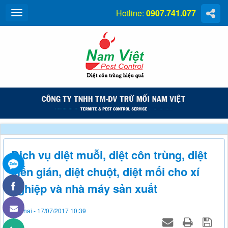
Hotline:
0907.741.077
Dịch vụ diệt muỗi, diệt côn trùng, diệt
kiến gián, diệt chuột, diệt mối cho xí
nghiệp và nhà máy sản xuất
Thứ hai - 17/07/2017 10:39