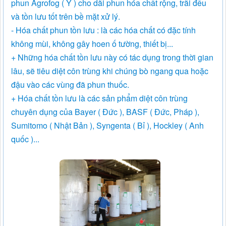
phun Agrofog ( Ý ) cho dãi phun hóa chất rộng, trãi đều
và tồn lưu tốt trên bề mặt xử lý.
- Hóa chất phun tồn lưu : là các hóa chất có đặc tính
không mùi, không gây hoen ố tường, thiết bị...
+ Những hóa chất tồn lưu này có tác dụng trong thời gian
lâu, sẽ tiêu diệt côn trùng khi chúng bò ngang qua hoặc
đậu vào các vùng đã phun thuốc.
+ Hóa chất tồn lưu là các sản phẩm diệt côn trùng
chuyên dụng của Bayer ( Đức ), BASF ( Đức, Pháp ),
Sumitomo ( Nhật Bản ), Syngenta ( Bỉ ), Hockley ( Anh
quốc )...