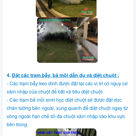
4.
Đặt các trạm bẫy, bả mồi dẫn dụ và diệt chuột :
- Các trạm bẫy keo dính được đặt tại các vị trí có nguy cơ
xâm nhập của chuột để bắt và tiêu diệt chuột.
- Các trạm bả mồi sinh học diệt chuột sẽ được đặt dọc
chân tường bên ngoài, xung quanh để diệt chuột ngay từ
vòng ngoài hạn chế tối đa chuột xâm nhập vào khu vực
bên trong.