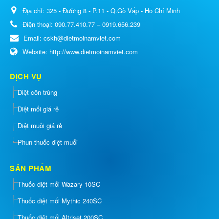
Địa chỉ:
325 - Đường 8 - P.11 - Q.Gò Vấp - Hồ Chí Minh
Điện thoại:
090.77.410.77 – 0919.656.239
Email:
cskh@dietmoinamviet.com
Website:
http://www.dietmoinamviet.com
DỊCH VỤ
Diệt côn trùng
Diệt mối giá rẻ
Diệt muỗi giá rẻ
Phun thuốc diệt muỗi
SẢN PHẨM
Thuốc diệt mối Wazary 10SC
Thuốc diệt mối Mythic 240SC
Thuốc diệt mối Altriset 200SC