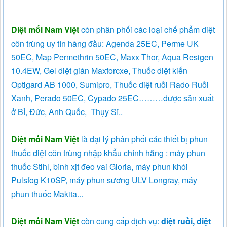
Diệt mối Nam Việt
còn phân phối các loại chế phẩm diệt
côn trùng uy tín hàng đầu: Agenda 25EC, Perme UK
50EC, Map Permethrin 50EC, Maxx Thor, Aqua Resigen
10.4EW, Gel diệt gián Maxforcxe, Thuốc diệt kiến
Optigard AB 1000, Sumipro, Thuốc diệt ruồi Rado Ruồi
Xanh, Perado 50EC, Cypado 25EC………được sản xuất
ở Bỉ, Đức, Anh Quốc, Thụy Sĩ..
Diệt mối Nam Việt
là đại lý phân phối các thiết bị phun
thuốc diệt côn trùng nhập khẩu chính hãng : máy phun
thuốc Stihl, bình xịt đeo vai Gloria, máy phun khói
Pulsfog K10SP, máy phun sương ULV Longray, máy
phun thuốc Makita...
Diệt mối Nam Việt
còn cung cấp dịch vụ:
diệt
ruồi, diệt