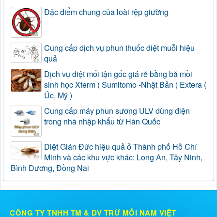
Đặc điểm chung của loài rệp giường
Cung cấp dịch vụ phun thuốc diệt muỗi hiệu
quả
Dịch vụ diệt mối tận gốc giá rẻ bằng bả mồi
sinh học Xterm ( Sumitomo -Nhật Bản ) Extera (
Úc, Mỹ )
Cung cấp máy phun sương ULV dùng điện
trong nhà nhập khẩu từ Hàn Quốc
Diệt Gián Đức hiệu quả ở Thành phố Hồ Chí
Minh và các khu vực khác: Long An, Tây Ninh,
Bình Dương, Đồng Nai
CÔNG TY TNHH TM & DV TRỪ MỐI NAM VIỆT