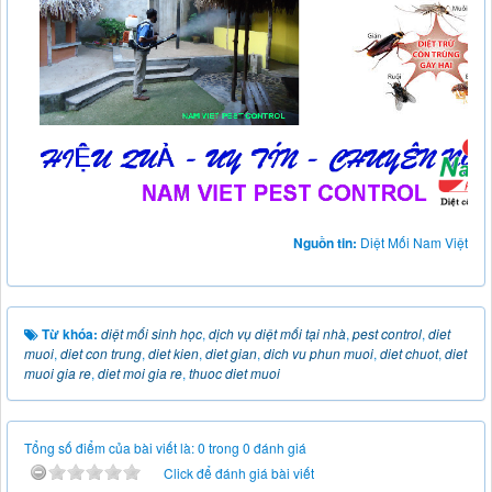
Nguồn tin:
Diệt Mối Nam Việt
Từ khóa:
diệt mối sinh học
,
dịch vụ diệt mối tại nhà
,
pest control
,
diet
muoi
,
diet con trung
,
diet kien
,
diet gian
,
dich vu phun muoi
,
diet chuot
,
diet
muoi gia re
,
diet moi gia re
,
thuoc diet muoi
Tổng số điểm của bài viết là: 0 trong 0 đánh giá
Click để đánh giá bài viết