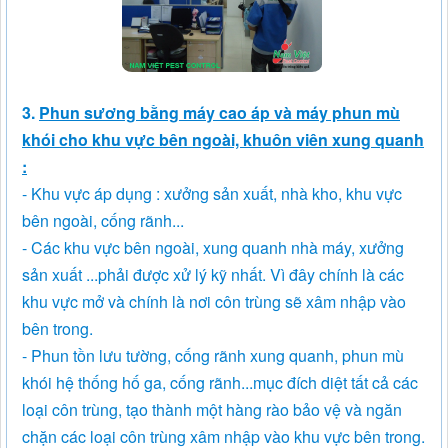
3.
Phun sương bằng máy cao áp và máy phun mù
khói cho khu vực bên ngoài, khuôn viên xung quanh
:
- Khu vực áp dụng : xưởng sản xuất, nhà kho, khu vực
bên ngoài, cống rãnh...
- Các khu vực bên ngoài, xung quanh nhà máy, xưởng
sản xuất ...phải được xử lý kỹ nhất. Vì đây chính là các
khu vực mở và chính là nơi côn trùng sẽ xâm nhập vào
bên trong.
- Phun tồn lưu tường, cống rãnh xung quanh, phun mù
khói hệ thống hố ga, cống rãnh...mục đích diệt tất cả các
loại côn trùng, tạo thành một hàng rào bảo vệ và ngăn
chặn các loại côn trùng xâm nhập vào khu vực bên trong.