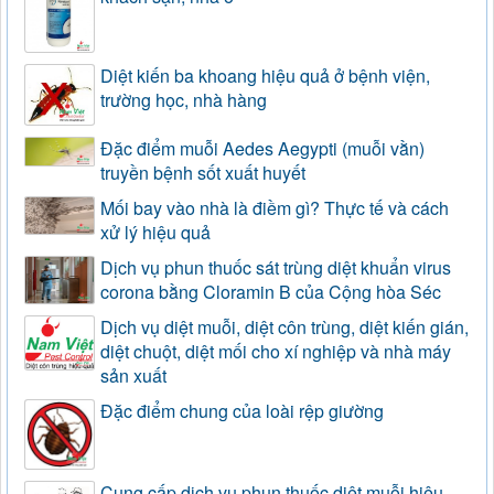
Diệt kiến ba khoang hiệu quả ở bệnh viện,
trường học, nhà hàng
Đặc điểm muỗi Aedes Aegypti (muỗi vằn)
truyền bệnh sốt xuất huyết
Mối bay vào nhà là điềm gì? Thực tế và cách
xử lý hiệu quả
Dịch vụ phun thuốc sát trùng diệt khuẩn virus
corona bằng Cloramin B của Cộng hòa Séc
Dịch vụ diệt muỗi, diệt côn trùng, diệt kiến gián,
diệt chuột, diệt mối cho xí nghiệp và nhà máy
sản xuất
Đặc điểm chung của loài rệp giường
Cung cấp dịch vụ phun thuốc diệt muỗi hiệu