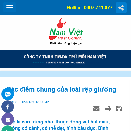
Hotline:
0907.741.077
Đặc điểm chung của loài rệp giường
Thứ hai - 15/01/2018 20:45
Rệp là côn trùng nhỏ, thuộc động vật hút máu,
không có cánh, cỏ thể dẹt, hình bầu dục. Bình