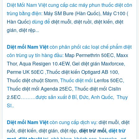
Diệt Mối Nam Việt cung cấp các máy phun thuốc diệt côn
trùng bằng điện:
Máy SM Bure (Hàn Quốc)
,
Máy C100 (
Hàn Quốc)
dùng để
diệt muỗi
,
diệt ruồi
,
diệt kiến
,
diệt
gián
,
diệt rệp
...
Diệt mối Nam Việt
còn phân phối các loại chế phẩm diệt
côn trùng uy tín hàng đầu:
Map Permethrin 50EC
,
Maxx
Thor
,
Aqua Resigen 10.4EW
,
Gel diệt gián Maxforcxe
,
Perme UK 50EC
,
Thuốc diệt kiến Optigard AB 100
,
Thuốc diệt chuột Storm
, Thuốc diệt mối
Lenfos 50EC
,
T
huốc diệt mối Agenda 25EC
, T
huốc diệt mối Cislin
2.5EC
………được sản xuất ở Bỉ, Đức, Anh Quốc, Thụy
Sĩ..
Diệt mối Nam Việt
còn cung cấp dịch vụ:
diệt muỗi
,
diệt
ruồi
,
diệt kiến
,
diệt gián
,
diệt rệp
,
diệt trừ mối
, diệt trừ
mọt, diệt chuột
tại nhà hàng, khách sạn, karaoke, cơ