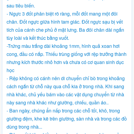
sau tiêu biến.
- Ngực 3 đốt phân biệt rõ ràng, mỗi đốt mang một đôi
chân. Đốt ngực giữa hình tam giác. Đốt ngực sạu bị vết
tích của cánh che phủ ở mặt lưng. Ba đôi chân dài ngắn
tùy loài và kết thúc bằng vuốt.
-Trứng màu trắng dài khoảng 1mm, hình quả xoan hơi
cong, đầu có nắp. Thiếu trùng giống với rệp trưởng thành
nhưng kích thước nhỏ hơn và chưa có cơ quan sinh dục
học
- Rệp không có cánh nên di chuyển chỉ bò trong khoảng
cách ngắn từ chỗ này qua chỗ kia ở trong nhà. Khi sang
nhà khác, chủ yếu bám vào các vật dụng chuyển từ nhà
này sang nhà khác như giường, chiếu, quần áo..
- Ban ngày, chúng ẩn nấp trong các chỗ tối, khô, trong
giường đệm, khe kẽ trên giường, sàn nhà và trong các đồ
dùng trong nhà...