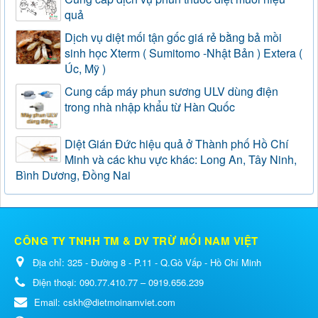
quả
Dịch vụ diệt mối tận gốc giá rẻ bằng bả mồi
sinh học Xterm ( Sumitomo -Nhật Bản ) Extera (
Úc, Mỹ )
Cung cấp máy phun sương ULV dùng điện
trong nhà nhập khẩu từ Hàn Quốc
Diệt Gián Đức hiệu quả ở Thành phố Hồ Chí
Minh và các khu vực khác: Long An, Tây Ninh,
Bình Dương, Đồng Nai
CÔNG TY TNHH TM & DV TRỪ MỐI NAM VIỆT
Địa chỉ:
325 - Đường 8 - P.11 - Q.Gò Vấp - Hồ Chí Minh
Điện thoại:
090.77.410.77 – 0919.656.239
Email:
cskh@dietmoinamviet.com