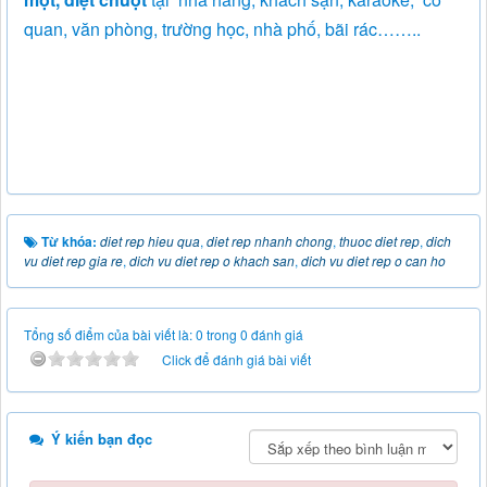
quan, văn phòng, trường học, nhà phố, bãi rác……..
Từ khóa:
diet rep hieu qua
,
diet rep nhanh chong
,
thuoc diet rep
,
dich
vu diet rep gia re
,
dich vu diet rep o khach san
,
dich vu diet rep o can ho
Tổng số điểm của bài viết là: 0 trong 0 đánh giá
Click để đánh giá bài viết
Ý kiến bạn đọc