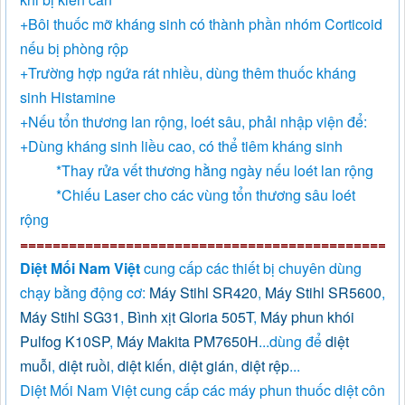
+Bôi thuốc mỡ kháng sinh có thành phần nhóm Corticoid
nếu bị phòng rộp
+Trường hợp ngứa rát nhiều, dùng thêm thuốc kháng
sinh Histamine
+Nếu tổn thương lan rộng, loét sâu, phải nhập viện để:
+Dùng kháng sinh liều cao, có thể tiêm kháng sinh
*Thay rửa vết thương hằng ngày nếu loét lan rộng
*Chiếu Laser cho các vùng tổn thương sâu loét
rộng
===============================================
Diệt Mối Nam Việt
cung cấp các thiết bị chuyên dùng
chạy bằng động cơ:
Máy Stihl SR420
,
Máy Stihl SR5600
,
Máy Stihl SG31
,
Bình xịt Gloria 505T
,
Máy phun khói
Pulfog K10SP
,
Máy Makita PM7650H
...dùng để
diệt
muỗi
,
diệt ruồi
,
diệt kiến
,
diệt gián
,
diệt rệp
...
Diệt Mối Nam Việt cung cấp các máy phun thuốc diệt côn