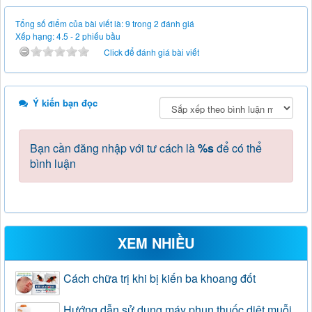
Tổng số điểm của bài viết là: 9 trong 2 đánh giá
Xếp hạng:
4.5
-
2
phiếu bầu
Click để đánh giá bài viết
Ý kiến bạn đọc
Bạn cần đăng nhập với tư cách là
%s
để có thể
bình luận
XEM NHIỀU
Cách chữa trị khi bị kiến ba khoang đốt
Hướng dẫn sử dụng máy phun thuốc diệt muỗi