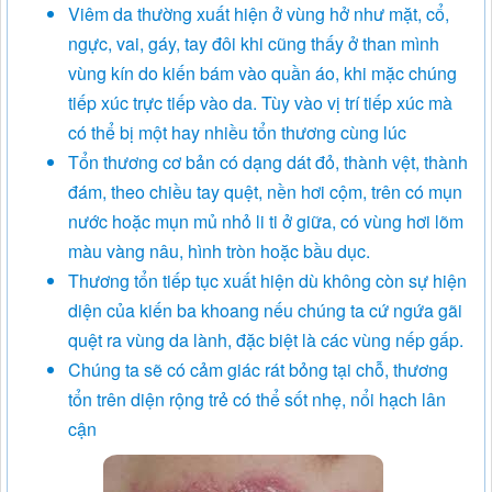
Viêm da thường xuất hiện ở vùng hở như mặt, cổ,
ngực, vai, gáy, tay đôi khi cũng thấy ở than mình
vùng kín do kiến bám vào quần áo, khi mặc chúng
tiếp xúc trực tiếp vào da. Tùy vào vị trí tiếp xúc mà
có thể bị một hay nhiều tổn thương cùng lúc
Tổn thương cơ bản có dạng dát đỏ, thành vệt, thành
đám, theo chiều tay quệt, nền hơi cộm, trên có mụn
nước hoặc mụn mủ nhỏ li ti ở giữa, có vùng hơi lõm
màu vàng nâu, hình tròn hoặc bầu dục.
Thương tổn tiếp tục xuất hiện dù không còn sự hiện
diện của kiến ba khoang nếu chúng ta cứ ngứa gãi
quệt ra vùng da lành, đặc biệt là các vùng nếp gấp.
Chúng ta sẽ có cảm giác rát bỏng tại chỗ, thương
tổn trên diện rộng trẻ có thể sốt nhẹ, nổi hạch lân
cận