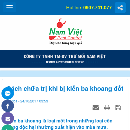
Hotline:
0907.741.077
Cách chữa trị khi bị kiến ba khoang đốt
Thứ ba - 24/10/2017 03:53
Kiến ba khoang là loại một trong những loại côn
trùng độc hại thường xuất hiện vào mùa mưa.