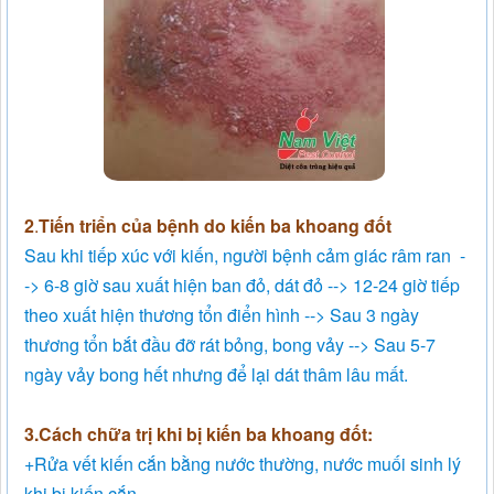
2
.
Tiến triển của bệnh do kiến ba khoang đốt
Sau khi tiếp xúc với kiến, người bệnh cảm giác râm ran -
-> 6-8 giờ sau xuất hiện ban đỏ, dát đỏ --> 12-24 giờ tiếp
theo xuất hiện thương tổn điển hình --> Sau 3 ngày
thương tổn bắt đầu đỡ rát bỏng, bong vảy --> Sau 5-7
ngày vảy bong hết nhưng để lại dát thâm lâu mất.
3.Cách chữa trị khi bị kiến ba khoang đốt:
+Rửa vết kiến cắn bằng nước thường, nước muối sinh lý
khi bị kiến cắn