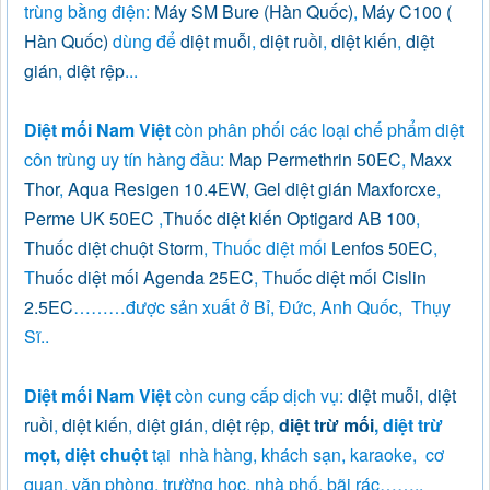
trùng bằng điện:
Máy SM Bure (Hàn Quốc)
,
Máy C100 (
Hàn Quốc)
dùng để
diệt muỗi
,
diệt ruồi
,
diệt kiến
,
diệt
gián
,
diệt rệp
...
Diệt mối Nam Việt
còn phân phối các loại chế phẩm diệt
côn trùng uy tín hàng đầu:
Map Permethrin 50EC
,
Maxx
Thor
,
Aqua Resigen 10.4EW
,
Gel diệt gián Maxforcxe
,
Perme UK 50EC
,
Thuốc diệt kiến Optigard AB 100
,
Thuốc diệt chuột Storm
, Thuốc diệt mối
Lenfos 50EC
,
T
huốc diệt mối Agenda 25EC
, T
huốc diệt mối Cislin
2.5EC
………được sản xuất ở Bỉ, Đức, Anh Quốc, Thụy
Sĩ..
Diệt mối Nam Việt
còn cung cấp dịch vụ:
diệt muỗi
,
diệt
ruồi
,
diệt kiến
,
diệt gián
,
diệt rệp
,
diệt trừ mối
, diệt trừ
mọt, diệt chuột
tại nhà hàng, khách sạn, karaoke, cơ
quan, văn phòng, trường học, nhà phố, bãi rác……..