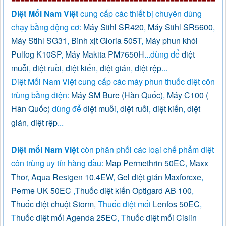
Diệt Mối Nam Việt
cung cấp các thiết bị chuyên dùng
chạy bằng động cơ:
Máy Stihl SR420
,
Máy Stihl SR5600
,
Máy Stihl SG31
,
Bình xịt Gloria 505T
,
Máy phun khói
Pulfog K10SP
,
Máy Makita PM7650H
...dùng để
diệt
muỗi
,
diệt ruồi
,
diệt kiến
,
diệt gián
,
diệt rệp
...
Diệt Mối Nam Việt cung cấp các máy phun thuốc diệt côn
trùng bằng điện:
Máy SM Bure (Hàn Quốc)
,
Máy C100 (
Hàn Quốc)
dùng để
diệt muỗi
,
diệt ruồi
,
diệt kiến
,
diệt
gián
,
diệt rệp
...
Diệt mối Nam Việt
còn phân phối các loại chế phẩm diệt
côn trùng uy tín hàng đầu:
Map Permethrin 50EC
,
Maxx
Thor
,
Aqua Resigen 10.4EW
,
Gel diệt gián Maxforcxe
,
Perme UK 50EC
,
Thuốc diệt kiến Optigard AB 100
,
Thuốc diệt chuột Storm
, Thuốc diệt mối
Lenfos 50EC
,
T
huốc diệt mối Agenda 25EC
, T
huốc diệt mối Cislin