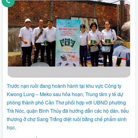
Trước nạn ruồi đang hoành hành tại khu vực Công ty
Kwong Lung – Meko sau hỏa hoạn, Trung tâm y tế dự
phòng thành phố Cần Thơ phối hợp với UBND phường
Trà Nóc, quận Bình Thủy đã hướng dẫn các hộ dân, tiểu
thương ở chợ Sang Trắng diệt ruồi bằng chế phẩm sinh
học.