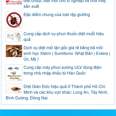
diệt chuột, diệt mối cho xí nghiệp và nhà máy
sản xuất
Đặc điểm chung của loài rệp giường
Cung cấp dịch vụ phun thuốc diệt muỗi hiệu
quả
Dịch vụ diệt mối tận gốc giá rẻ bằng bả mồi
sinh học Xterm ( Sumitomo -Nhật Bản ) Extera (
Úc, Mỹ )
Cung cấp máy phun sương ULV dùng điện
trong nhà nhập khẩu từ Hàn Quốc
Diệt Gián Đức hiệu quả ở Thành phố Hồ Chí
Minh và các khu vực khác: Long An, Tây Ninh,
Bình Dương, Đồng Nai