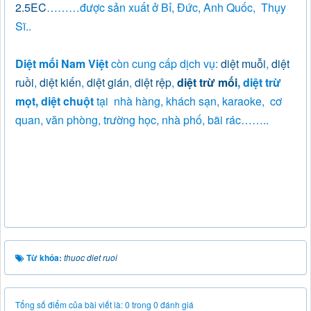
2.5EC
………được sản xuất ở Bỉ, Đức, Anh Quốc, Thụy
Sĩ..
Diệt mối Nam Việt
còn cung cấp dịch vụ:
diệt muỗi
,
diệt
ruồi
,
diệt kiến
,
diệt gián
,
diệt rệp
,
diệt trừ mối
, diệt trừ
mọt, diệt chuột
tại nhà hàng, khách sạn, karaoke, cơ
quan, văn phòng, trường học, nhà phố, bãi rác……..
Từ khóa:
thuoc diet ruoi
Tổng số điểm của bài viết là: 0 trong 0 đánh giá