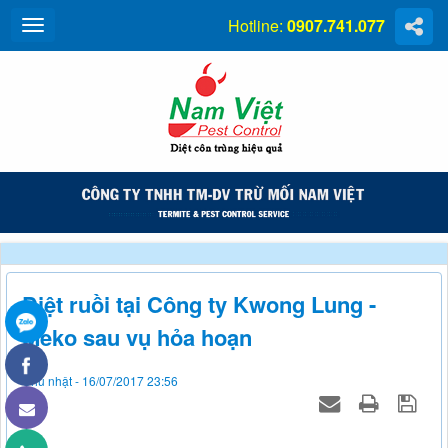
Hotline:
0907.741.077
Diệt ruồi tại Công ty Kwong Lung -
Meko sau vụ hỏa hoạn
Chủ nhật - 16/07/2017 23:56