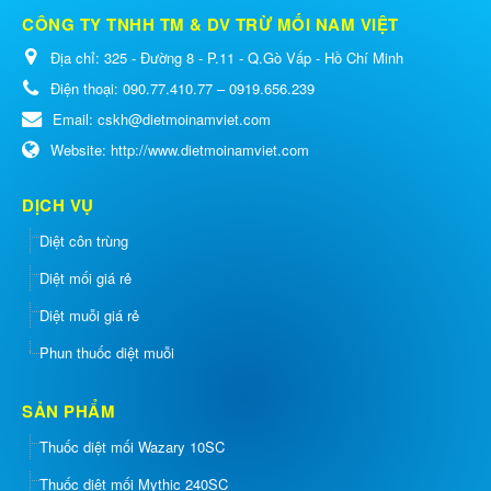
CÔNG TY TNHH TM & DV TRỪ MỐI NAM VIỆT
Địa chỉ:
325 - Đường 8 - P.11 - Q.Gò Vấp - Hồ Chí Minh
Điện thoại:
090.77.410.77 – 0919.656.239
Email:
cskh@dietmoinamviet.com
Website:
http://www.dietmoinamviet.com
DỊCH VỤ
Diệt côn trùng
Diệt mối giá rẻ
Diệt muỗi giá rẻ
Phun thuốc diệt muỗi
SẢN PHẨM
Thuốc diệt mối Wazary 10SC
Thuốc diệt mối Mythic 240SC