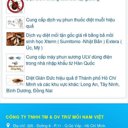
Cung cấp dịch vụ phun thuốc diệt muỗi hiệu
quả
Dịch vụ diệt mối tận gốc giá rẻ bằng bả mồi
sinh học Xterm ( Sumitomo -Nhật Bản ) Extera (
Úc, Mỹ )
Cung cấp máy phun sương ULV dùng điện
trong nhà nhập khẩu từ Hàn Quốc
Diệt Gián Đức hiệu quả ở Thành phố Hồ Chí
Minh và các khu vực khác: Long An, Tây Ninh,
Bình Dương, Đồng Nai
CÔNG TY TNHH TM & DV TRỪ MỐI NAM VIỆT
Địa chỉ:
325 - Đường 8 - P.11 - Q.Gò Vấp - Hồ Chí Minh