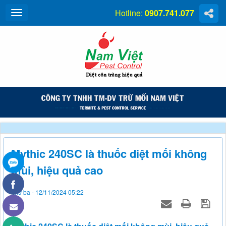
Hotline:
0907.741.077
Mythic 240SC là thuốc diệt mối không
mùi, hiệu quả cao
Thứ ba - 12/11/2024 05:22