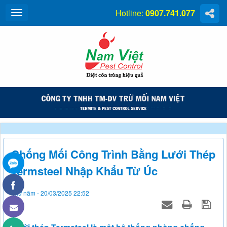
Hotline:
0907.741.077
Chống Mối Công Trình Bằng Lưới Thép
Termsteel Nhập Khẩu Từ Úc
Thứ năm - 20/03/2025 22:52