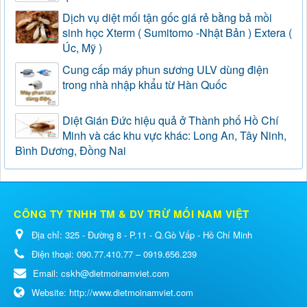
Dịch vụ diệt mối tận gốc giá rẻ bằng bả mồi
sinh học Xterm ( Sumitomo -Nhật Bản ) Extera (
Úc, Mỹ )
Cung cấp máy phun sương ULV dùng điện
trong nhà nhập khẩu từ Hàn Quốc
Diệt Gián Đức hiệu quả ở Thành phố Hồ Chí
Minh và các khu vực khác: Long An, Tây Ninh,
Bình Dương, Đồng Nai
CÔNG TY TNHH TM & DV TRỪ MỐI NAM VIỆT
Địa chỉ:
325 - Đường 8 - P.11 - Q.Gò Vấp - Hồ Chí Minh
Điện thoại:
090.77.410.77 – 0919.656.239
Email:
cskh@dietmoinamviet.com
Website:
http://www.dietmoinamviet.com