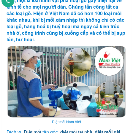
Mối, mọt là loài sinh vật phá hoại gỗ gây thiệt hại về
kinh tế cho mọi người dân. Chúng tấn công tất cả
các loại gỗ. Hiện ở Việt Nam đã có hơn 100 loại mối
khác nhau, khi bị mối xâm nhập thì không chỉ có các
loại gỗ, hàng hoá bị huỷ hoại mà ngay cả kiến trúc
nhà ở, công trình cũng bị xuống cấp và có thể bị sụp
lún, hư hoại.
Diệt mối Nam Việt
Dịch vụ
Diệt mối
tận gốc,
diệt mối tại nhà
,
diệt mối giá