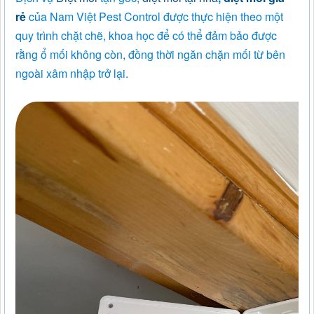
rẻ
của Nam Việt Pest Control được thực hiện theo một
quy trình chặt chẽ, khoa học để có thể đảm bảo được
rằng ổ mối không còn, đồng thời ngăn chặn mối từ bên
ngoài xâm nhập trở lại.