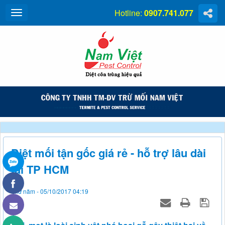
Hotline:
0907.741.077
Diệt mối tận gốc giá rẻ - hỗ trợ lâu dài
tại TP HCM
Thứ năm - 05/10/2017 04:19