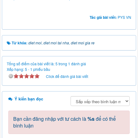
Tác giả bài viết:
PYS VN
Từ khóa:
diet moi
,
diet moi tai nha
,
diet moi gia re
Tổng số điểm của bài viết là: 5 trong 1 đánh giá
Xếp hạng:
5
-
1
phiếu bầu
Click để đánh giá bài viết
Ý kiến bạn đọc
Bạn cần đăng nhập với tư cách là
%s
để có thể
bình luận