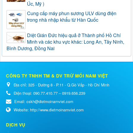
Úc, Mỹ )
Cung cấp máy phun sương ULV dùng điện
trong nhà nhập khẩu từ Hàn Quốc
Diệt Gián Đức hiệu quả ở Thành phố Hồ Chí
Minh và các khu vực khác: Long An, Tây Ninh,
Bình Dương, Đồng Nai
CÔNG TY TNHH TM & DV TRỪ MỐI NAM VIỆT
Địa chỉ:
325 - Đường 8 - P.11 - Q.Gò Vấp - Hồ Chí Minh
Điện thoại:
090.77.410.77 – 0919.656.239
Email:
cskh@dietmoinamviet.com
Website:
http://www.dietmoinamviet.com
DỊCH VỤ