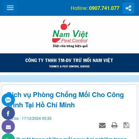
Hotline:
0907.741.077
Dịch vụ Phòng Chống Mối Cho Công
Trình Tại Hồ Chí Minh
Thứ ba - 17/12/2024 05:35