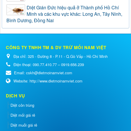
Diệt Gián Đức hiệu quả ở Thành phố Hồ Chí
Minh và các khu vực khác: Long An, Tây Ninh,
Bình Dương, Đồng Nai
CÔNG TY TNHH TM & DV TRỪ MỐI NAM VIỆT
Địa chỉ:
325 - Đường 8 - P.11 - Q.Gò Vấp - Hồ Chí Minh
Điện thoại:
090.77.410.77 – 0919.656.239
Email:
cskh@dietmoinamviet.com
Website:
http://www.dietmoinamviet.com
DỊCH VỤ
Diệt côn trùng
Diệt mối giá rẻ
Diệt muỗi giá rẻ