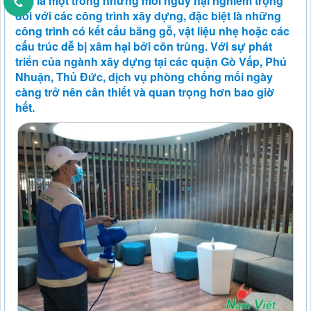
Mối là một trong những mối nguy hại nghiêm trọng
đối với các công trình xây dựng, đặc biệt là những
công trình có kết cấu bằng gỗ, vật liệu nhẹ hoặc các
cấu trúc dễ bị xâm hại bởi côn trùng. Với sự phát
triển của ngành xây dựng tại các quận Gò Vấp, Phú
Nhuận, Thủ Đức, dịch vụ phòng chống mối ngày
càng trở nên cần thiết và quan trọng hơn bao giờ
hết.