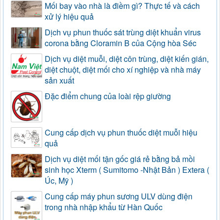
Mối bay vào nhà là điềm gì? Thực tế và cách
xử lý hiệu quả
Dịch vụ phun thuốc sát trùng diệt khuẩn virus
corona bằng Cloramin B của Cộng hòa Séc
Dịch vụ diệt muỗi, diệt côn trùng, diệt kiến gián,
diệt chuột, diệt mối cho xí nghiệp và nhà máy
sản xuất
Đặc điểm chung của loài rệp giường
Cung cấp dịch vụ phun thuốc diệt muỗi hiệu
quả
Dịch vụ diệt mối tận gốc giá rẻ bằng bả mồi
sinh học Xterm ( Sumitomo -Nhật Bản ) Extera (
Úc, Mỹ )
Cung cấp máy phun sương ULV dùng điện
trong nhà nhập khẩu từ Hàn Quốc