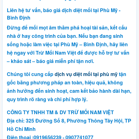
Liên hệ tư vấn, báo giá dịch diệt mối tại Phù Mỹ -
Bình Định
Đừng để mối mọt âm thầm phá hoại tài sản, kết cấu
nhà ở hay công trình của bạn. Nếu bạn đang sinh
sống hoặc làm việc tại Phù Mỹ – Bình Định, hãy liên
hệ ngay với Trừ Mối Nam Việt để được hỗ trợ tư vấn
– khảo sát – báo giá miễn phí tận nơi.
Chúng tôi cung cấp
dịch vụ diệt mối tại phù mỹ
tận
gốc bằng phương pháp an toàn, hiệu quả, không
ảnh hưởng đến sinh hoạt, cam kết bảo hành dài hạn,
quy trình rõ ràng và chi phí hợp lý.
CÔNG TY TNHH TM & DV TRỪ MỐI NAM VIỆT
Địa chỉ: 325 Đường Số 8, Phường Thông Tây Hội, TP
Hồ Chí Minh
Điện thoại :0919656239 - 0907741077