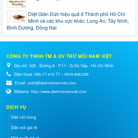
Diệt Gián Đức hiệu quả ở Thành phố Hồ Chí
Minh và các khu vực khác: Long An, Tây Ninh,
Bình Dương, Đồng Nai
CÔNG TY TNHH TM & DV TRỪ MỐI NAM VIỆT
Địa chỉ:
325 - Đường 8 - P.11 - Q.Gò Vấp - Hồ Chí Minh
Điện thoại:
090.77.410.77 – 0919.656.239
Email:
cskh@dietmoinamviet.com
Website:
http://www.dietmoinamviet.com
DỊCH VỤ
Diệt côn trùng
Diệt mối giá rẻ
Diệt muỗi giá rẻ