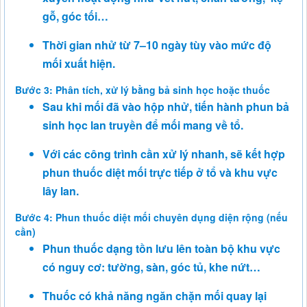
gỗ, góc tối…
Thời gian nhử từ 7–10 ngày tùy vào mức độ
mối xuất hiện.
Bước 3: Phân tích, xử lý bằng bả sinh học hoặc thuốc
Sau khi mối đã vào hộp nhử, tiến hành phun bả
sinh học lan truyền để mối mang về tổ.
Với các công trình cần xử lý nhanh, sẽ kết hợp
phun thuốc diệt mối trực tiếp ở tổ và khu vực
lây lan.
Bước 4: Phun thuốc diệt mối chuyên dụng diện rộng (nếu
cần)
Phun thuốc dạng tồn lưu lên toàn bộ khu vực
có nguy cơ: tường, sàn, góc tủ, khe nứt…
Thuốc có khả năng ngăn chặn mối quay lại