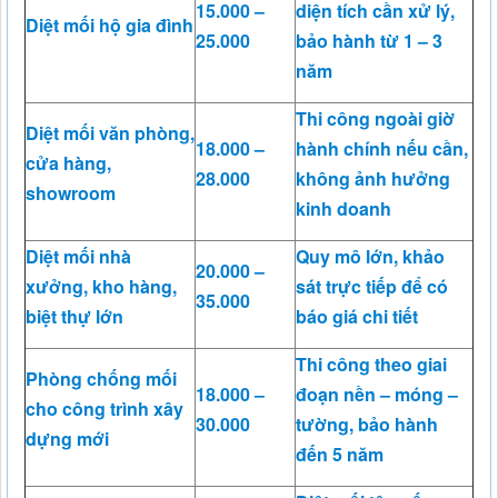
15.000 –
diện tích cần xử lý,
Diệt mối hộ gia đình
25.000
bảo hành từ 1 – 3
năm
Thi công ngoài giờ
Diệt mối văn phòng,
18.000 –
hành chính nếu cần,
cửa hàng,
28.000
không ảnh hưởng
showroom
kinh doanh
Diệt mối nhà
Quy mô lớn, khảo
20.000 –
xưởng, kho hàng,
sát trực tiếp để có
35.000
biệt thự lớn
báo giá chi tiết
Thi công theo giai
Phòng chống mối
18.000 –
đoạn nền – móng –
cho công trình xây
30.000
tường, bảo hành
dựng mới
đến 5 năm