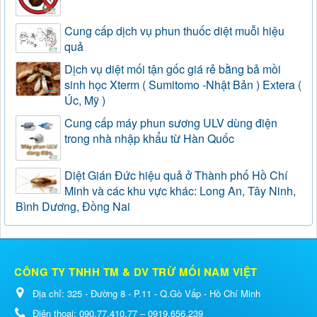
Cung cấp dịch vụ phun thuốc diệt muỗi hiệu
quả
Dịch vụ diệt mối tận gốc giá rẻ bằng bả mồi
sinh học Xterm ( Sumitomo -Nhật Bản ) Extera (
Úc, Mỹ )
Cung cấp máy phun sương ULV dùng điện
trong nhà nhập khẩu từ Hàn Quốc
Diệt Gián Đức hiệu quả ở Thành phố Hồ Chí
Minh và các khu vực khác: Long An, Tây Ninh,
Bình Dương, Đồng Nai
CÔNG TY TNHH TM & DV TRỪ MỐI NAM VIỆT
Địa chỉ:
325 - Đường 8 - P.11 - Q.Gò Vấp - Hồ Chí Minh
Điện thoại:
090.77.410.77 – 0919.656.239