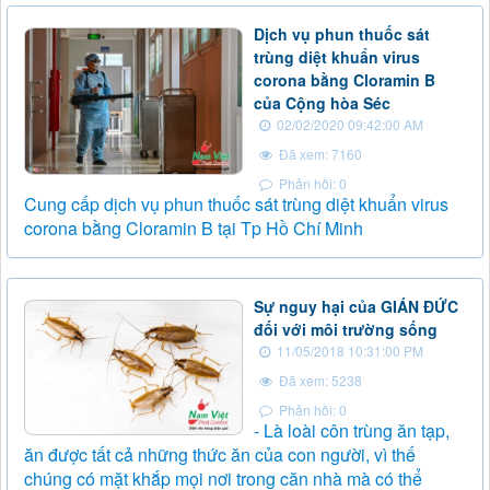
Dịch vụ phun thuốc sát
trùng diệt khuẩn virus
corona bằng Cloramin B
của Cộng hòa Séc
02/02/2020 09:42:00 AM
Đã xem: 7160
Phản hồi: 0
Cung cấp dịch vụ phun thuốc sát trùng diệt khuẩn virus
corona bằng Cloramin B tại Tp Hồ Chí Minh
Sự nguy hại của GIÁN ĐỨC
đối với môi trường sống
11/05/2018 10:31:00 PM
Đã xem: 5238
Phản hồi: 0
- Là loài côn trùng ăn tạp,
ăn được tất cả những thức ăn của con người, vì thế
chúng có mặt khắp mọi nơi trong căn nhà mà có thể