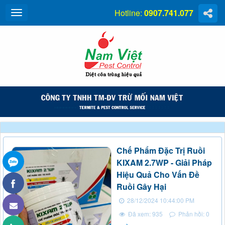
Hotline:
0907.741.077
Chế Phẩm Đặc Trị Ruồi
KIXAM 2.7WP - Giải Pháp
Hiệu Quả Cho Vấn Đề
Ruồi Gây Hại
28/12/2024 10:44:00 PM
Đã xem: 935
Phản hồi: 0