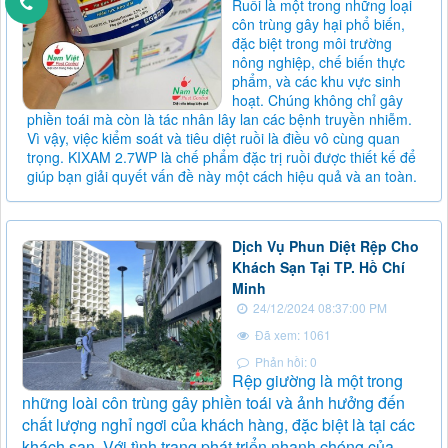
Ruồi là một trong những loại
côn trùng gây hại phổ biến,
đặc biệt trong môi trường
nông nghiệp, chế biến thực
phẩm, và các khu vực sinh
hoạt. Chúng không chỉ gây
phiền toái mà còn là tác nhân lây lan các bệnh truyền nhiễm.
Vì vậy, việc kiểm soát và tiêu diệt ruồi là điều vô cùng quan
trọng. KIXAM 2.7WP là chế phẩm đặc trị ruồi được thiết kế để
giúp bạn giải quyết vấn đề này một cách hiệu quả và an toàn.
Dịch Vụ Phun Diệt Rệp Cho
Khách Sạn Tại TP. Hồ Chí
Minh
24/12/2024 08:37:00 PM
Đã xem: 1061
Phản hồi: 0
Rệp giường là một trong
những loài côn trùng gây phiền toái và ảnh hưởng đến
chất lượng nghỉ ngơi của khách hàng, đặc biệt là tại các
khách sạn. Với tình trạng phát triển nhanh chóng của