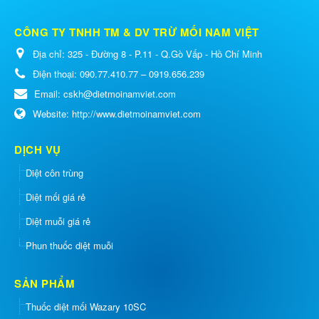
CÔNG TY TNHH TM & DV TRỪ MỐI NAM VIỆT
Địa chỉ:
325 - Đường 8 - P.11 - Q.Gò Vấp - Hồ Chí Minh
Điện thoại:
090.77.410.77 – 0919.656.239
Email:
cskh@dietmoinamviet.com
Website:
http://www.dietmoinamviet.com
DỊCH VỤ
Diệt côn trùng
Diệt mối giá rẻ
Diệt muỗi giá rẻ
Phun thuốc diệt muỗi
SẢN PHẨM
Thuốc diệt mối Wazary 10SC