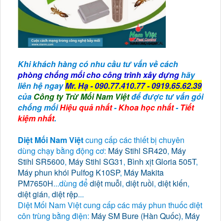
Khi khách hàng có nhu cầu tư vấn về cách
phòng chống mối cho công trình xây dựng
hãy
liên hệ ngay
Mr. Hạ - 090.77.410.77 - 0919.65.62.39
của
Công ty Trừ Mối Nam Việt
để được tư vấn gói
chống mối
Hiệu quả nhất
-
Khoa học nhất
-
Tiết
kiệm nhất
.
Diệt Mối Nam Việt
cung cấp các thiết bị chuyên
dùng chạy bằng động cơ:
Máy Stihl SR420
,
Máy
Stihl SR5600
,
Máy Stihl SG31
,
Bình xịt Gloria 505T
,
Máy phun khói Pulfog K10SP
,
Máy Makita
PM7650H
...dùng để
diệt muỗi
,
diệt ruồi
,
diệt kiến
,
diệt gián
,
diệt rệp
...
Diệt Mối Nam Việt cung cấp các máy phun thuốc diệt
côn trùng bằng điện:
Máy SM Bure (Hàn Quốc)
,
Máy