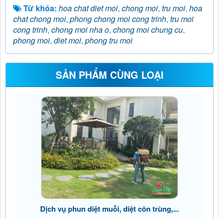
Từ khóa:
hoa chat diet moi
,
chong moi
,
tru moi
,
hoa
chat chong moi
,
phong chong moi cong trinh
,
tru moi
cong trinh
,
chong moi nha o
,
chong moi chung cu
,
phong moi
,
diet moi
,
phong tru moi
SẢN PHẨM CÙNG LOẠI
Dịch vụ phun diệt muỗi, diệt côn trùng,...