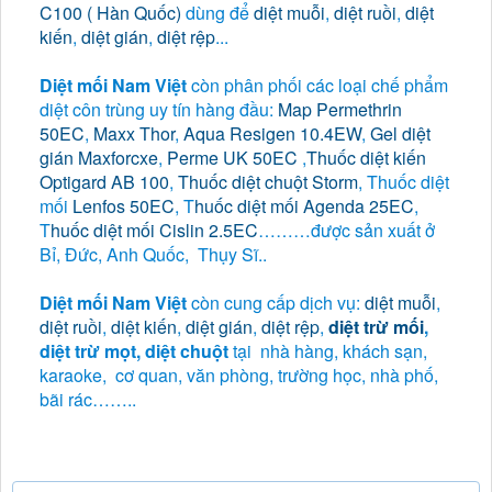
C100 ( Hàn Quốc)
dùng để
diệt muỗi
,
diệt ruồi
,
diệt
kiến
,
diệt gián
,
diệt rệp
...
Diệt mối Nam Việt
còn phân phối các loại chế phẩm
diệt côn trùng uy tín hàng đầu:
Map Permethrin
50EC
,
Maxx Thor
,
Aqua Resigen 10.4EW
,
Gel diệt
gián Maxforcxe
,
Perme UK 50EC
,
Thuốc diệt kiến
Optigard AB 100
,
Thuốc diệt chuột Storm
, Thuốc diệt
mối
Lenfos 50EC
, T
huốc diệt mối Agenda 25EC
,
T
huốc diệt mối Cislin 2.5EC
………được sản xuất ở
Bỉ, Đức, Anh Quốc, Thụy Sĩ..
Diệt mối Nam Việt
còn cung cấp dịch vụ:
diệt muỗi
,
diệt ruồi
,
diệt kiến
,
diệt gián
,
diệt rệp
,
diệt trừ mối
,
diệt trừ mọt, diệt chuột
tại nhà hàng, khách sạn,
karaoke, cơ quan, văn phòng, trường học, nhà phố,
bãi rác……..