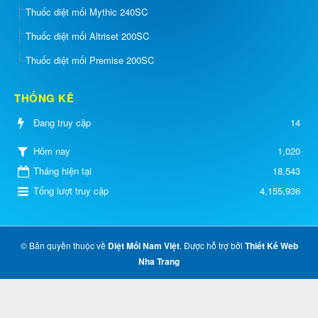
Thuốc diệt mối Mythic 240SC
Thuốc diệt mối Altriset 200SC
Thuốc diệt mối Premise 200SC
THỐNG KÊ
Đang truy cập
14
1,020
Hôm nay
Tháng hiện tại
18,543
Tổng lượt truy cập
4,155,936
© Bản quyền thuộc về
Diệt Mối Nam Việt
. Được hỗ trợ bởi
Thiết Kế Web
Nha Trang