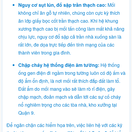
Nguy cơ sụt lún, đổ sập trần thạch cao:
Mối
không chỉ ăn gỗ tự nhiên, chúng còn cực kỳ thích
ăn lớp giấy bọc cốt trần thạch cao. Khi hệ khung
xương thạch cao bị mối tấn công làm mất khả năng
chịu lực, nguy cơ đổ sập cả trần nhà xuống sàn là
rất lớn, đe dọa trực tiếp đến tính mạng của các
thành viên trong gia đình.
Chập cháy hệ thống điện âm tường:
Hệ thống
ống gen điện đi ngầm trong tường luôn có độ ấm và
độ ẩm ổn định, là nơi mối rất thích đắp đất làm tổ.
Đất ẩm do mối mang vào sẽ làm rò rỉ điện, gây
chập mạch, đoản mạch và dẫn tới các sự cố cháy
nổ nghiêm trọng cho các tòa nhà, kho xưởng tại
Quận 9.
Để ngăn chặn các hiểm họa trên, việc liên hệ với các kỹ