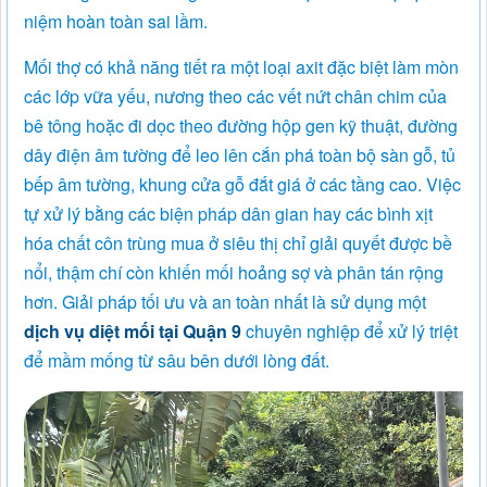
niệm hoàn toàn sai lầm.
Mối thợ có khả năng tiết ra một loại axit đặc biệt làm mòn
các lớp vữa yếu, nương theo các vết nứt chân chim của
bê tông hoặc đi dọc theo đường hộp gen kỹ thuật, đường
dây điện âm tường để leo lên cắn phá toàn bộ sàn gỗ, tủ
bếp âm tường, khung cửa gỗ đắt giá ở các tầng cao. Việc
tự xử lý bằng các biện pháp dân gian hay các bình xịt
hóa chất côn trùng mua ở siêu thị chỉ giải quyết được bề
nổi, thậm chí còn khiến mối hoảng sợ và phân tán rộng
hơn. Giải pháp tối ưu và an toàn nhất là sử dụng một
dịch vụ diệt mối tại Quận 9
chuyên nghiệp để xử lý triệt
để mầm mống từ sâu bên dưới lòng đất.