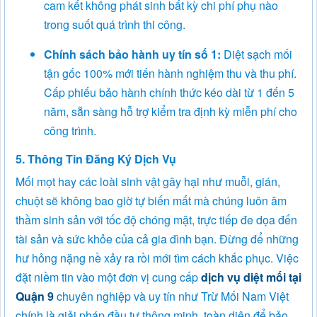
cam kết không phát sinh bất kỳ chi phí phụ nào
trong suốt quá trình thi công.
Chính sách bảo hành uy tín số 1:
Diệt sạch mối
tận gốc 100% mới tiến hành nghiệm thu và thu phí.
Cấp phiếu bảo hành chính thức kéo dài từ 1 đến 5
năm, sẵn sàng hỗ trợ kiểm tra định kỳ miễn phí cho
công trình.
5. Thông Tin Đăng Ký Dịch Vụ
Mối mọt hay các loài sinh vật gây hại như muỗi, gián,
chuột sẽ không bao giờ tự biến mất mà chúng luôn âm
thầm sinh sản với tốc độ chóng mặt, trực tiếp đe dọa đến
tài sản và sức khỏe của cả gia đình bạn. Đừng để những
hư hỏng nặng nề xảy ra rồi mới tìm cách khắc phục. Việc
đặt niềm tin vào một đơn vị cung cấp
dịch vụ diệt mối tại
Quận 9
chuyên nghiệp và uy tín như Trừ Mối Nam Việt
chính là giải pháp đầu tư thông minh, toàn diện để bảo