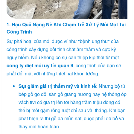
1. Hậu Quả Nặng Nề Khi Chậm Trễ Xử Lý Mối Mọt Tại
Công Trình
Sự phá hoại của mối được ví như "bệnh ung thư" của
công trình xây dựng bởi tính chất âm thầm và cực kỳ
nguy hiểm. Nếu không có sự can thiệp kịp thời từ một
công ty diệt mối uy tín quận 9
, công trình của bạn sẽ
phải đối mặt với những thiệt hại khôn lường:
Sụt giảm giá trị thẩm mỹ và kinh tế:
Những bộ tủ
bếp gỗ gõ đỏ, sàn gỗ giáng hương hay hệ thống ốp
vách tivi có giá trị lên tới hàng trăm triệu đồng có
thể bị mối gặm rỗng ruột chỉ sau vài tháng. Khi bạn
phát hiện ra thì gỗ đã mủn nát, buộc phải dỡ bỏ và
thay mới hoàn toàn.