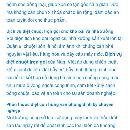
bệnh cho đồng loại, giúp xóa sổ tận gốc cả ổ gián Đức
mà không cần phun xịt hóa chất diện rộng, đảm bảo an
toàn tuyệt đối cho thực phẩm.
Dịch vụ diệt chuột trọn gói cho kho bãi và nhà xưởng
Với diện tích kho bãi logistics, nhà xưởng sản xuất lớn tại
Quận 9, chuột luôn là nỗi ám ảnh khi chúng cắn phá
nguyên vật liệu, hàng hóa và dây cáp máy móc.
Dịch vụ
diệt chuột trọn gói
của Nam Việt áp dụng chiến thuật
kiểm soát đa lớp: đặt bẫy cơ, bẫy dính thông minh dọc
các lối đi kết hợp sử dụng bả sinh học chống đông máu
chịu mưa ở vòng ngoài công trình, cam kết xử lý sạch
bóng chuột, bảo vệ an toàn cho tài sản doanh nghiệp.
Phun thuốc diệt côn trùng văn phòng định kỳ chuyên
nghiệp
Môi trường công sở kín, sử dụng máy lạnh và thảm trải
sàn lâu ngày rất dễ phát sinh các loài kiến ba khoang,