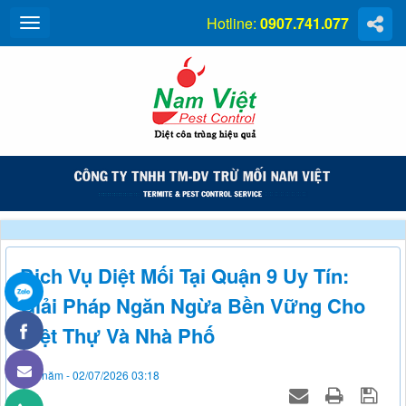
Hotline:
0907.741.077
Dịch Vụ Diệt Mối Tại Quận 9 Uy Tín:
Giải Pháp Ngăn Ngừa Bền Vững Cho
Biệt Thự Và Nhà Phố
Thứ năm - 02/07/2026 03:18