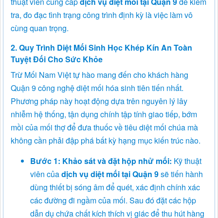
thuật viên cung cấp
dịch vụ diệt mối tại Quận 9
để kiểm
tra, đo đạc tình trạng công trình định kỳ là việc làm vô
cùng quan trọng.
2. Quy Trình Diệt Mối Sinh Học Khép Kín An Toàn
Tuyệt Đối Cho Sức Khỏe
Trừ Mối Nam Việt tự hào mang đến cho khách hàng
Quận 9 công nghệ diệt mối hóa sinh tiên tiến nhất.
Phương pháp này hoạt động dựa trên nguyên lý lây
nhiễm hệ thống, tận dụng chính tập tính giao tiếp, bớm
mồi của mối thợ để đưa thuốc về tiêu diệt mối chúa mà
không cần phải đập phá bất kỳ hạng mục kiến trúc nào.
Bước 1: Khảo sát và đặt hộp nhử mối:
Kỹ thuật
viên của
dịch vụ diệt mối tại Quận 9
sẽ tiến hành
dùng thiết bị sóng âm để quét, xác định chính xác
các đường đi ngầm của mối. Sau đó đặt các hộp
dẫn dụ chứa chất kích thích vị giác để thu hút hàng