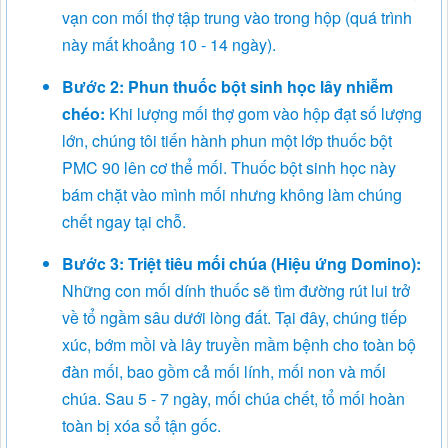
vạn con mối thợ tập trung vào trong hộp (quá trình
này mất khoảng 10 - 14 ngày).
Bước 2: Phun thuốc bột sinh học lây nhiễm
chéo:
Khi lượng mối thợ gom vào hộp đạt số lượng
lớn, chúng tôi tiến hành phun một lớp thuốc bột
PMC 90 lên cơ thể mối. Thuốc bột sinh học này
bám chặt vào mình mối nhưng không làm chúng
chết ngay tại chỗ.
Bước 3: Triệt tiêu mối chúa (Hiệu ứng Domino):
Những con mối dính thuốc sẽ tìm đường rút lui trở
về tổ ngầm sâu dưới lòng đất. Tại đây, chúng tiếp
xúc, bớm mồi và lây truyền mầm bệnh cho toàn bộ
đàn mối, bao gồm cả mối lính, mối non và mối
chúa. Sau 5 - 7 ngày, mối chúa chết, tổ mối hoàn
toàn bị xóa sổ tận gốc.