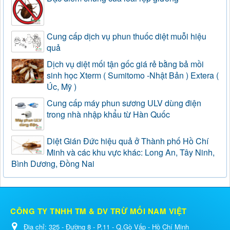
Cung cấp dịch vụ phun thuốc diệt muỗi hiệu
quả
Dịch vụ diệt mối tận gốc giá rẻ bằng bả mồi
sinh học Xterm ( Sumitomo -Nhật Bản ) Extera (
Úc, Mỹ )
Cung cấp máy phun sương ULV dùng điện
trong nhà nhập khẩu từ Hàn Quốc
Diệt Gián Đức hiệu quả ở Thành phố Hồ Chí
Minh và các khu vực khác: Long An, Tây Ninh,
Bình Dương, Đồng Nai
CÔNG TY TNHH TM & DV TRỪ MỐI NAM VIỆT
Địa chỉ:
325 - Đường 8 - P.11 - Q.Gò Vấp - Hồ Chí Minh