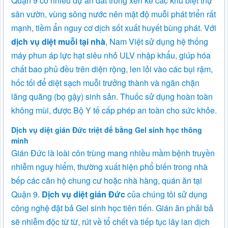
Quận 9 có nhiều dự án đất trống xen kẽ các khu biệt thự
sân vườn, vùng sông nước nên mật độ muỗi phát triển rất
mạnh, tiềm ẩn nguy cơ dịch sốt xuất huyết bùng phát. Với
dịch vụ diệt muỗi tại nhà
, Nam Việt sử dụng hệ thống
máy phun áp lực hạt siêu nhỏ ULV nhập khẩu, giúp hóa
chất bao phủ đều trên diện rộng, len lỏi vào các bụi rậm,
hốc tối để diệt sạch muỗi trưởng thành và ngăn chặn
lăng quăng (bọ gậy) sinh sản. Thuốc sử dụng hoàn toàn
không mùi, được Bộ Y tế cấp phép an toàn cho sức khỏe.
Dịch vụ diệt gián Đức triệt để bằng Gel sinh học thông
minh
Gián Đức là loài côn trùng mang nhiều mầm bệnh truyền
nhiễm nguy hiểm, thường xuất hiện phổ biến trong nhà
bếp các căn hộ chung cư hoặc nhà hàng, quán ăn tại
Quận 9.
Dịch vụ diệt gián Đức
của chúng tôi sử dụng
công nghệ đặt bả Gel sinh học tiên tiến. Gián ăn phải bả
sẽ nhiễm độc từ từ, rút về tổ chết và tiếp tục lây lan dịch