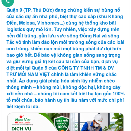
Quận 9 (TP. Thủ Đức) đang chứng kiến sự bùng nổ
của các dự án nhà phố, biệt thự cao cấp (khu Khang
Điền, Melosa, Vinhomes...) cùng hệ thống kho bãi
logistics quy mô lớn. Tuy nhiên, việc xây dựng trên
nền đất trũng, gần lưu vực sông Đồng Nai và sông
Tắc vô tình làm đảo lộn môi trường sống của các loài
côn trùng, khiến nạn mối mọt bùng phát dữ dội hơn
bao giờ hết. Để bảo vệ không gian sống sang trọng
và giữ vững giá trị kết cấu tài sản của bạn, dịch vụ
diệt mối tại Quận 9 của CÔNG TY TNHH TM & DV
TRỪ MỐI NAM VIỆT chính là tấm khiên vững chắc
nhất. Áp dụng giải pháp hóa sinh lây nhiễm chéo
thông minh – không mùi, không độc hại, không cày
xới nền nhà – chúng tôi cam kết triệt hạ tận gốc 100%
tổ mối chúa, bảo hành uy tín lâu năm với mức chi phí
tiết kiệm tối đa.