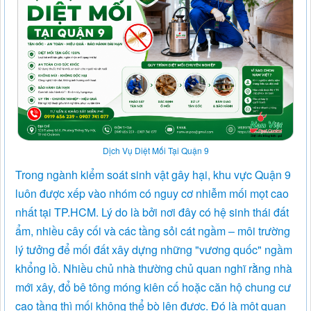
Dịch Vụ Diệt Mối Tại Quận 9
Trong ngành kiểm soát sinh vật gây hại, khu vực Quận 9
luôn được xếp vào nhóm có nguy cơ nhiễm mối mọt cao
nhất tại TP.HCM. Lý do là bởi nơi đây có hệ sinh thái đất
ẩm, nhiều cây cối và các tầng sỏi cát ngầm – môi trường
lý tưởng để mối đất xây dựng những "vương quốc" ngầm
khổng lồ. Nhiều chủ nhà thường chủ quan nghĩ rằng nhà
mới xây, đổ bê tông móng kiên cố hoặc căn hộ chung cư
cao tầng thì mối không thể bò lên được. Đó là một quan