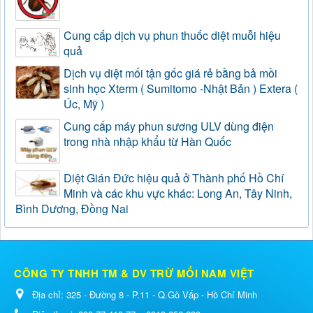
Cung cấp dịch vụ phun thuốc diệt muỗi hiệu
quả
Dịch vụ diệt mối tận gốc giá rẻ bằng bả mồi
sinh học Xterm ( Sumitomo -Nhật Bản ) Extera (
Úc, Mỹ )
Cung cấp máy phun sương ULV dùng điện
trong nhà nhập khẩu từ Hàn Quốc
Diệt Gián Đức hiệu quả ở Thành phố Hồ Chí
Minh và các khu vực khác: Long An, Tây Ninh,
Bình Dương, Đồng Nai
CÔNG TY TNHH TM & DV TRỪ MỐI NAM VIỆT
Địa chỉ:
325 - Đường 8 - P.11 - Q.Gò Vấp - Hồ Chí Minh