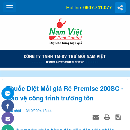
Hotline:
0907.741.077
Thuốc Diệt Mối giá Rẻ Premise 200SC -
Bảo vệ công trình trường tồn
Chủ nhật - 13/10/2024 13:44