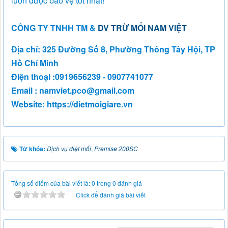
luôn được bảo vệ tốt nhất!
CÔNG TY TNHH TM &
DV TRỪ MỐI NAM VIỆT
Địa chỉ: 325 Đường Số 8, Phường Thông Tây Hội, TP
Hồ Chí Minh
Điện thoại :0919656239 - 0907741077
Email :
namviet.pco@gmail.com
Website: https://dietmoigiare.vn
Từ khóa:
Dịch vụ diệt mối
,
Premise 200SC
Tổng số điểm của bài viết là: 0 trong 0 đánh giá
Click để đánh giá bài viết