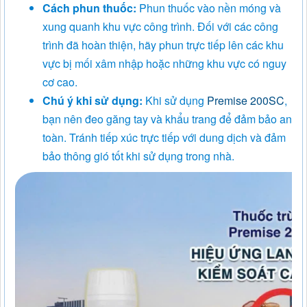
Cách phun thuốc:
Phun thuốc vào nền móng và
xung quanh khu vực công trình. Đối với các công
trình đã hoàn thiện, hãy phun trực tiếp lên các khu
vực bị mối xâm nhập hoặc những khu vực có nguy
cơ cao.
Chú ý khi sử dụng:
Khi sử dụng
Premise 200SC
,
bạn nên đeo găng tay và khẩu trang để đảm bảo an
toàn. Tránh tiếp xúc trực tiếp với dung dịch và đảm
bảo thông gió tốt khi sử dụng trong nhà.