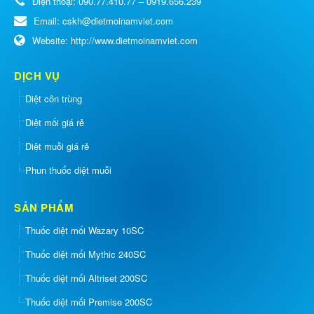
Điện thoại:
090.77.410.77 – 0919.656.239
Email:
cskh@dietmoinamviet.com
Website:
http://www.dietmoinamviet.com
DỊCH VỤ
Diệt côn trùng
Diệt mối giá rẻ
Diệt muỗi giá rẻ
Phun thuốc diệt muỗi
SẢN PHẨM
Thuốc diệt mối Wazary 10SC
Thuốc diệt mối Mythic 240SC
Thuốc diệt mối Altriset 200SC
Thuốc diệt mối Premise 200SC