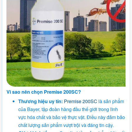
Vì sao nên chọn Premise 200SC?
Thương hiệu uy tín:
Premise 200SC
là sản phẩm
của Bayer, tập đoàn hàng đầu thế giới trong lĩnh
vực hóa chất và bảo vệ thực vật. Điều này đảm bảo
chất lượng sản phẩm vượt trội và đáng tin cậy.