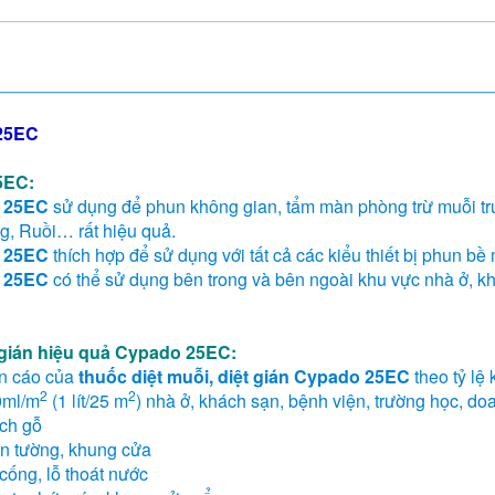
 25EC
5EC:
o 25EC
sử dụng để phun không gian, tẩm màn phòng trừ muỗi tr
g, Ruồi… rất hiệu quả.
o 25EC
thích hợp để sử dụng với tất cả các kiểu thiết bị phun b
o 25EC
có thể sử dụng bên trong và bên ngoài khu vực nhà ở, kh
 gián hiệu quả Cypado 25EC:
ến cáo của
thuốc diệt muỗi, diệt gián Cypado 25EC
theo tỷ lệ
2
2
0ml/m
(1 lít/25 m
) nhà ở, khách sạn, bệnh viện, trường học, do
ách gỗ
ân tường, khung cửa
cống, lỗ thoát nước