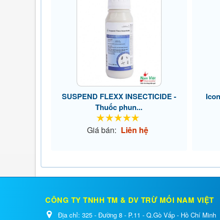
SUSPEND FLEXX INSECTICIDE -
Icon
Thuốc phun...
Giá bán:
Liên hệ
CÔNG TY TNHH TM & DV TRỪ MỐI NAM VIỆT
Địa chỉ:
325 - Đường 8 - P.11 - Q.Gò Vấp - Hồ Chí Minh