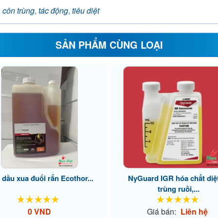
,
côn trùng
,
tác động
,
tiêu diệt
SẢN PHẨM CÙNG LOẠI
 dầu xua đuổi rắn Ecothor...
NyGuard IGR hóa chất diệ
trùng ruồi,...
0 VND
Giá bán:
Liên hệ