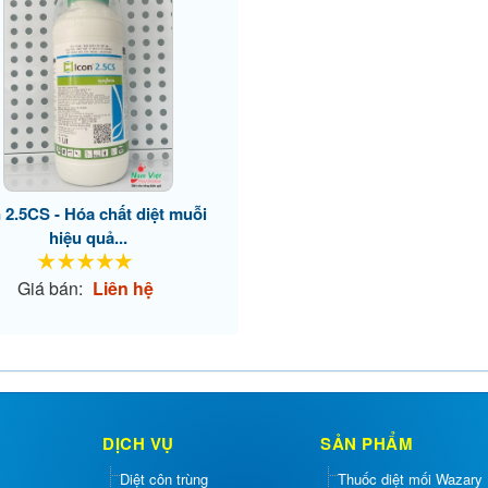
 2.5CS - Hóa chất diệt muỗi
hiệu quả...
Giá bán:
Liên hệ
DỊCH VỤ
SẢN PHẨM
Diệt côn trùng
Thuốc diệt mối Wazary