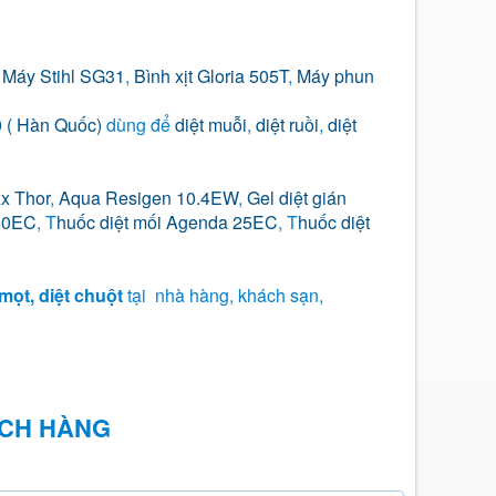
,
Máy Stihl SG31
,
Bình xịt Gloria 505T
,
Máy phun
 ( Hàn Quốc)
dùng để
diệt muỗi
,
diệt ruồi
,
diệt
x Thor
,
Aqua Resigen 10.4EW
,
Gel diệt gián
50EC
, T
huốc diệt mối Agenda 25EC
, T
huốc diệt
ừ mọt, diệt chuột
tại nhà hàng, khách sạn,
ÁCH HÀNG