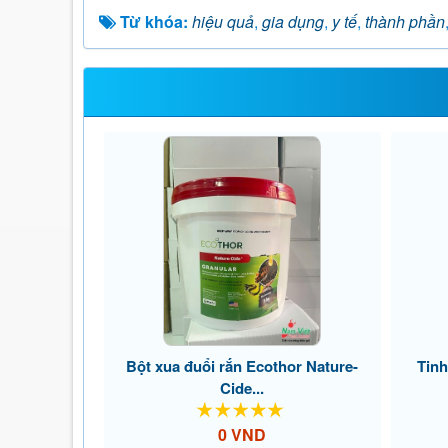
Từ khóa:
hiệu quả
,
gia dụng
,
y tế
,
thành phần
Bột xua đuổi rắn Ecothor Nature-
Tinh
Cide...
0 VND