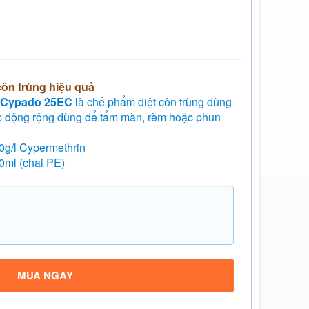
côn trùng hiệu quả
án Cypado 25EC
là chế phẩm diệt côn trùng dùng
tác động rộng dùng để tẩm màn, rèm hoặc phun
g/l Cypermethrin
0ml (chai PE)
MUA NGAY