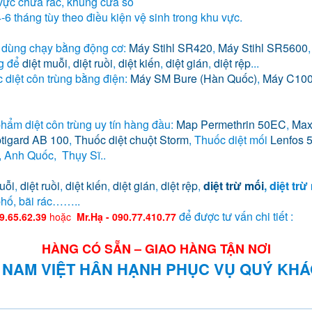
vực chứa rác, khung cửa sổ
6 tháng tùy theo điều kiện vệ sinh trong khu vực.
n dùng chạy bằng động cơ:
Máy Stihl SR420
,
Máy Stihl SR5600
ng để
diệt muỗi
,
diệt ruồi
,
diệt kiến
,
diệt gián
,
diệt rệp
...
 diệt côn trùng bằng điện:
Máy SM Bure (Hàn Quốc)
,
Máy C100
hẩm diệt côn trùng uy tín hàng đầu:
Map Permethrin 50EC
,
Max
ptigard AB 100
,
Thuốc diệt chuột Storm
, Thuốc diệt mối
Lenfos 
 Anh Quốc, Thụy Sĩ..
uỗi
,
diệt ruồi
,
diệt kiến
,
diệt gián
,
diệt rệp
,
diệt trừ mối
, diệt tr
phố, bãi rác……..
để được tư vấn chi tiết :
9.65.62.39
hoặc
Mr.Hạ - 090.77.410.77
HÀNG CÓ SẴN – GIAO HÀNG TẬN NƠI
I NAM VIỆT HÂN HẠNH PHỤC VỤ QUÝ KH