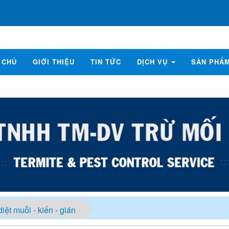
 CHỦ
GIỚI THIỆU
TIN TỨC
DỊCH VỤ
SẢN PHẨ
iệt muỗi - kiến - gián