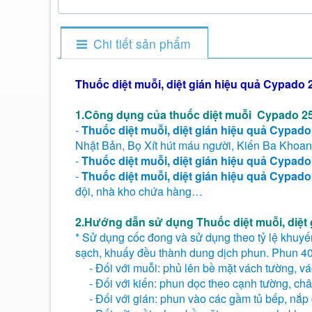
Chi tiết sản phẩm
Thuốc diệt muỗi, diệt gián hiệu quả Cypado
1.Công dụng của thuốc diệt muỗi Cypado 2
-
Thuốc diệt muỗi, diệt gián hiệu quả Cypad
Nhật Bản, Bọ Xít hút máu người, Kiến Ba Khoan
-
Thuốc diệt muỗi, diệt gián hiệu quả Cypad
-
Thuốc diệt muỗi, diệt gián hiệu quả Cypad
đội, nhà kho chứa hàng…
2.Hướng dẫn sử dụng Thuốc diệt muỗi, diệt
* Sử dụng cốc đong và sử dụng theo tỷ lệ khuy
sạch, khuấy đều thành dung dịch phun. Phun 4
- Đối với muỗi: phủ lên bề mặt vách tường, v
- Đối với kiến: phun dọc theo cạnh tường, ch
- Đối với gián: phun vào các gầm tủ bếp, nắp 