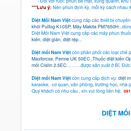
- Đối với ruồi: phun bề mặt, xung quanh, khu 
***Lưu ý:
Nên phun định kỳ, mỗi kỳ cách nhau 4-
Diệt Mối Nam Việt
cung cấp các thiết bị chuyê
khói Pulfog K10SP
,
Máy Makita PM7650H
...dù
Diệt Mối Nam Việt cung cấp các máy phun thuốc
kiến
,
diệt gián
,
diệt rệp
...
Diệt mối Nam Việt
còn phân phối các loại chế p
Maxforcxe
,
Perme UK 50EC
,
Thuốc diệt kiến O
mối Cislin 2.5EC
………được sản xuất ở Bỉ, Đức,
Diệt mối Nam Việt
còn cung cấp dịch vụ:
diệt m
karaoke, cơ quan, văn phòng, trường học, nhà 
Quý khách có nhu cầu , xin vui lòng liên hệ:
091
DIỆT MỐ