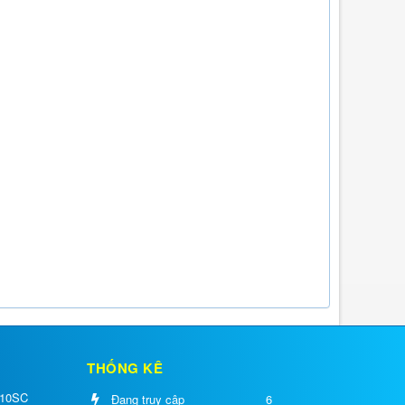
THỐNG KÊ
 10SC
Đang truy cập
6