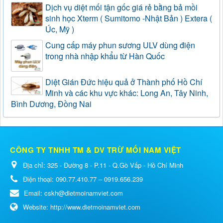
Dịch vụ diệt mối tận gốc giá rẻ bằng bả mồi
sinh học Xterm ( Sumitomo -Nhật Bản ) Extera (
Úc, Mỹ )
Cung cấp máy phun sương ULV dùng điện
trong nhà nhập khẩu từ Hàn Quốc
Diệt Gián Đức hiệu quả ở Thành phố Hồ Chí
Minh và các khu vực khác: Long An, Tây Ninh,
Bình Dương, Đồng Nai
CÔNG TY TNHH TM & DV TRỪ MỐI NAM VIỆT
Địa chỉ:
325 - Đường 8 - P.11 - Q.Gò Vấp - Hồ Chí Minh
Điện thoại:
090.77.410.77 – 0919.656.239
Email:
cskh@dietmoinamviet.com
Website:
http://www.dietmoinamviet.com