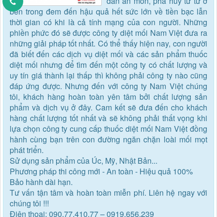
dần ăn mòn, phá hủy từ từ ở
bên trong đem đến hậu quả hết sức lớn về tiền bạc lẫn
thời gian có khi là cả tính mạng của con người. Những
phiền phức đó sẽ được công ty diệt mối Nam Việt đưa ra
những giải pháp tốt nhất. Có thể thấy hiện nay, con người
đã biết đến các dịch vụ diệt mối và các sản phẩm thuốc
diệt mối nhưng để tìm đến một công ty có chất lượng và
uy tín giá thành lại thấp thì không phải công ty nào cũng
đáp ứng được. Nhưng đến với công ty Nam Việt chúng
tôi, khách hàng hoàn toàn yên tâm bởi chất lượng sản
phẩm và dịch vụ ở đây. Cam kết sẽ đưa đến cho khách
hàng chất lượng tốt nhất và sẽ không phải thất vọng khi
lựa chọn công ty cung cấp thuốc diệt mối Nam Việt đồng
hành cùng bạn trên con đường ngăn chặn loài mối mọt
phát triển.
Sử dụng sản phẩm của Úc, Mỹ, Nhật Bản...
Phương pháp thi công mới - An toàn - Hiệu quả 100%
Bảo hành dài hạn.
Tư vấn tận tâm và hoàn toàn miễn phí. Liên hệ ngay với
chúng tôi !!!
Điện thoại: 090.77.410.77 – 0919.656.239