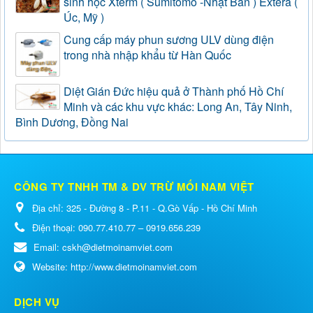
sinh học Xterm ( Sumitomo -Nhật Bản ) Extera (
Úc, Mỹ )
Cung cấp máy phun sương ULV dùng điện
trong nhà nhập khẩu từ Hàn Quốc
Diệt Gián Đức hiệu quả ở Thành phố Hồ Chí
Minh và các khu vực khác: Long An, Tây Ninh,
Bình Dương, Đồng Nai
CÔNG TY TNHH TM & DV TRỪ MỐI NAM VIỆT
Địa chỉ:
325 - Đường 8 - P.11 - Q.Gò Vấp - Hồ Chí Minh
Điện thoại:
090.77.410.77 – 0919.656.239
Email:
cskh@dietmoinamviet.com
Website:
http://www.dietmoinamviet.com
DỊCH VỤ