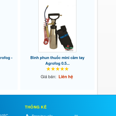
rofog -
Bình phun thuốc mini cầm tay
Agrofog 0.5...
Giá bán:
Liên hệ
THỐNG KÊ
 10SC
Đang truy cập
30