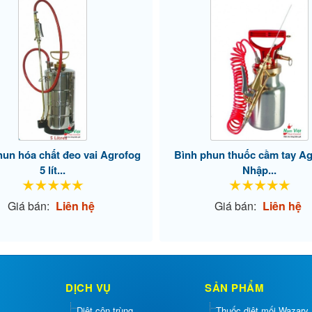
hun hóa chất đeo vai Agrofog
Bình phun thuốc cầm tay Ag
5 lít...
Nhập...
Giá bán:
Liên hệ
Giá bán:
Liên hệ
DỊCH VỤ
SẢN PHẨM
Diệt côn trùng
Thuốc diệt mối Wazary