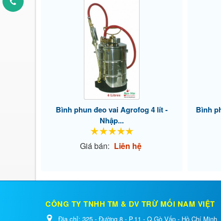
Bình phun đeo vai Agrofog 4 lít -
Bình p
Nhập...
Giá bán:
Liên hệ
CÔNG TY TNHH TM & DV TRỪ MỐI NAM VIỆT
Địa chỉ:
325 - Đường 8 - P.11 - Q.Gò Vấp - Hồ Chí Minh