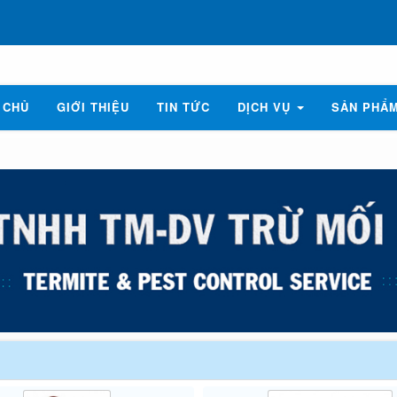
 CHỦ
GIỚI THIỆU
TIN TỨC
DỊCH VỤ
SẢN PHẨ